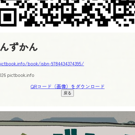
んずかん
pictbook.info/book/isbn-9784434374395/
26 pictbook.info
QRコード（画像）をダウンロード
戻る